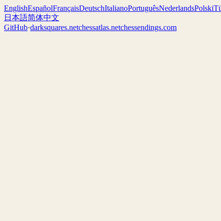
English
Español
Français
Deutsch
Italiano
Português
Nederlands
Polski
Tü
日本語
简体中文
GitHub
·
darksquares.net
chessatlas.net
chessendings.com